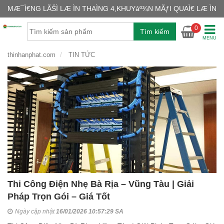
MÆ¯Ì€NG LÃŠÌ LÆ ÌN THAÌNG 4,KHUYáº¾N MÃƒI QUAÌ€ LÆ ÌN
GIỎ H
0
Tìm kiếm
Chưa có
MENU
thinhanphat.com
TIN TỨC
Thi Công Điện Nhẹ Bà Rịa – Vũng Tàu | Giải
Pháp Trọn Gói – Giá Tốt
Ngày cập nhật
16/01/2026 10:57:29 SA