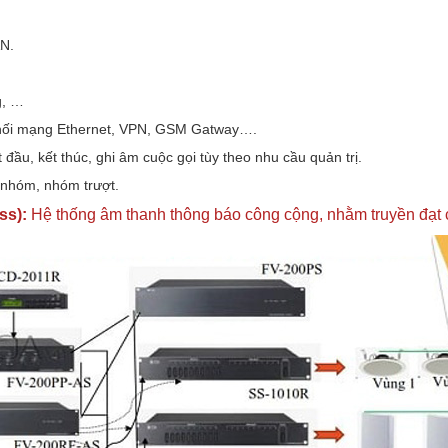
AN.
g, …
ết nối mạng Ethernet, VPN, GSM Gatway….
 đầu, kết thúc, ghi âm cuộc gọi tùy theo nhu cầu quản trị.
 nhóm, nhóm trượt.
ss):
Hệ thống âm thanh thông báo công cộng, nhằm truyền đạt cá