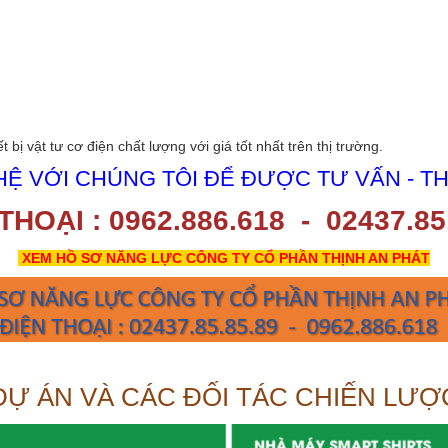
bị vật tư cơ điện chất lượng với giá tốt nhất trên thị trường.
HỆ VỚI CHÚNG TÔI ĐỂ ĐƯỢC TƯ VẤN - TH
THOẠI : 0962.886.618 - 02437.85
XEM HỒ SƠ NĂNG LỰC CÔNG TY CỔ PHẦN THỊNH AN PHÁT
DỰ ÁN VÀ CÁC ĐỐI TÁC CHIẾN LƯỢ