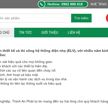
Hotline: 0962 886 618
MÆ¯Ì€NG L
Tìm kiếm
G CHỦ
TIN TỨC
GIỚI THIỆU
LIÊN HỆ
 thiết kế và thi công hệ thống điện nhẹ (ELV), với nhiều năm kin
gồm:
 sát hiệu quả cho mọi không gian.
hách với các thiết bị hiện đại.
thời các sự cố liên quan đến cháy nổ.
h, linh hoạt và bảo mật.
ản lý và vận hành các dịch vụ trong tòa nhà.
hông tin liên lạc thông suốt và hiệu quả.
nghiệp, Thịnh An Phát tự tin mang đến sự hài lòng cho quý khách hàng