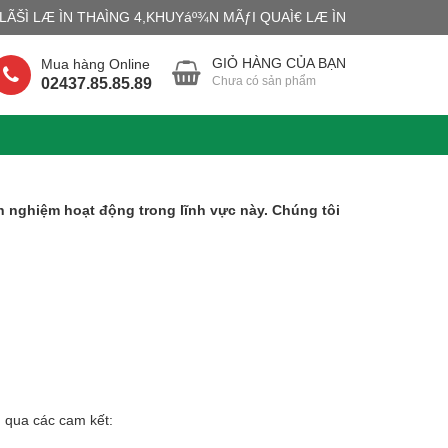
ÃŠÌ LÆ ÌN THAÌNG 4,KHUYáº¾N MÃƒI QUAÌ€ LÆ ÌN
GIỎ HÀNG CỦA BẠN
Mua hàng Online
Chưa có sản phẩm
02437.85.85.89
h nghiệm hoạt động trong lĩnh vực này. Chúng tôi
 qua các cam kết: