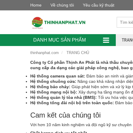
Home
Về chúng tôi
Yêu cầu kỹ thuật
TRAN
DANH MỤC SẢN PHẨM
thinhanphat.com
TRANG CHỦ
Công ty Cổ phần Thịnh An Phát là nhà thầu chuyên
cung cấp đa dạng các giải pháp công nghệ, bao 
Hệ thống camera quan sát:
Đảm bảo an ninh và giám
Hệ thống chuông cửa:
Nâng cao khả năng nhận diện k
Hệ thống báo cháy:
Giúp phát hiện sớm và xử lý kịp 
Hệ thống mạng nội bộ:
Xây dựng hạ tầng mạng ổn địn
Hệ thống quản lý tòa nhà (BMS):
Tối ưu hóa việc qu
Hệ thống tổng đài nội bộ trên toàn quốc:
Đảm bảo t
Cam kết của chúng tôi
Với hơn 10 năm kinh nghiệm và đội ngũ kỹ sư chuyên 
Chất lượng dịch vụ tốt nhất.