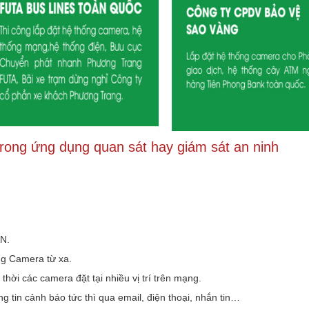
rong ứng dụng quan sát hay giám sát an ninh
AN.
ừng Camera từ xa.
ời các camera đặt tại nhiều vị trí trên mạng.
 tin cảnh báo tức thì qua email, điện thoại, nhắn tin…