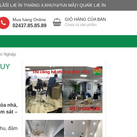
ÃŠÌ LÆ ÌN THAÌNG 4,KHUYáº¾N MÃƒI QUAÌ€ LÆ ÌN
GIỎ HÀNG CỦA BẠN
Mua hàng Online
Chưa có sản phẩm
02437.85.85.89
ên Nghiệp
 UY
tòa nhà,
ám sát –
 thu, đảm