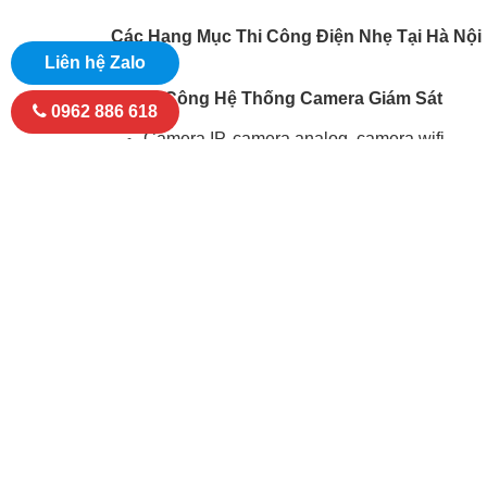
Các Hạng Mục Thi Công Điện Nhẹ Tại Hà Nội
Liên hệ Zalo
1. Thi Công Hệ Thống Camera Giám Sát
0962 886 618
Camera IP, camera analog, camera wifi
Camera trong nhà – ngoài trời – hồng ngoại
Giám sát qua điện thoại, máy tính
Lưu trữ đầu ghi – cloud
Phù hợp: nhà ở, cửa hàng, văn phòng, kho xưởn
Thi Công Hệ Thống Mạng LAN – Internet
Đi dây mạng âm tường / đi nổi
Thi công mạng văn phòng, nhà xưởng
Thi công tủ rack, patch panel, switch
Đo test, bấm đầu mạng chuẩn kỹ thuật