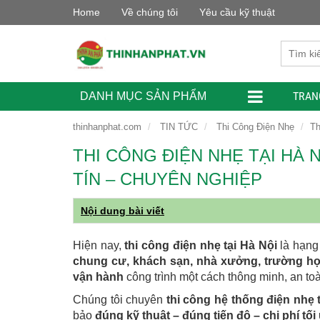
Home
Về chúng tôi
Yêu cầu kỹ thuật
TRAN
DANH MỤC SẢN PHẨM
thinhanphat.com
TIN TỨC
Thi Công Điện Nhẹ
Th
THI CÔNG ĐIỆN NHẸ TẠI HÀ N
TÍN – CHUYÊN NGHIỆP
Nội dung bài viết
Hiện nay,
thi công điện nhẹ tại Hà Nội
là hạng 
chung cư, khách sạn, nhà xưởng, trường họ
vận hành
công trình một cách thông minh, an to
Chúng tôi chuyên
thi công hệ thống điện nhẹ t
bảo
đúng kỹ thuật – đúng tiến độ – chi phí tối