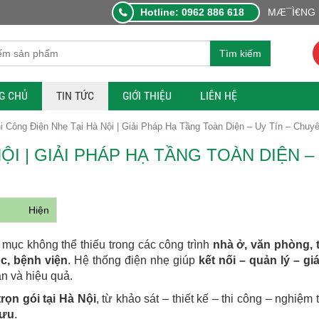
Hotline: 0962 886 618
MÆ¯Ì€NG L
Tìm kiếm
G CHỦ
TIN TỨC
GIỚI THIỆU
LIÊN HỆ
i Công Điện Nhẹ Tại Hà Nội | Giải Pháp Hạ Tầng Toàn Diện – Uy Tín – Chuy
ỘI | GIẢI PHÁP HẠ TẦNG TOÀN DIỆN –
Hiện
mục không thể thiếu trong các công trình
nhà ở, văn phòng, 
c, bệnh viện
. Hệ thống điện nhẹ giúp
kết nối – quản lý – gi
àn và hiệu quả.
rọn gói tại Hà Nội
, từ khảo sát – thiết kế – thi công – nghiệm
 ưu
.