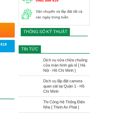
0962 886 618
Vận chuyển và lắp đặt
tất cả
các ngày trong tuần.
THÔNG SỐ KỸ THUẬT
 618
TIN TỨC
Dịch vụ sửa chữa chuông
cửa màn hình giá rẻ [ Hà
Nội - Hồ Chí Minh ]
Dịch vụ lắp đặt camera
quan sát tại Quận 1 - Hồ
Chí Minh
Thi Công Hệ Thống Điện
Nhẹ [ Thịnh An Phát ]