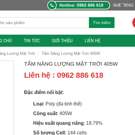
Hotline: 0962 886 618
MÆ¯Ì€NG L
Tìm kiếm
G CHỦ
TIN TỨC
GIỚI THIỆU
LIÊN HỆ
ng Lượng Mặt Trời
Tấm Năng Lượng Mặt Trời 405W
TẤM NĂNG LƯỢNG MẶT TRỜI 405W
Liên hệ : 0962 886 618
Đặc điểm nổi bật:
Loại
: Poly (đa tinh thể)
Công suất
: 405W
Hiệu suất quang năng
: 18.79%
Số lượng Cell:
144 cells