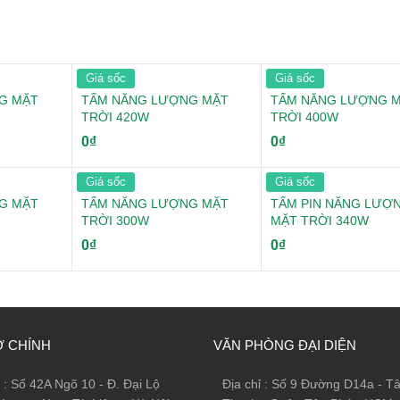
Giá sốc
Giá sốc
G MẶT
TẤM NĂNG LƯỢNG MẶT
TẤM NĂNG LƯỢNG 
TRỜI 420W
TRỜI 400W
0
₫
0
₫
Giá sốc
Giá sốc
G MẶT
TẤM NĂNG LƯỢNG MẶT
TẤM PIN NĂNG LƯỢ
TRỜI 300W
MẶT TRỜI 340W
0
₫
0
₫
Ở CHÍNH
VĂN PHÒNG ĐẠI DIỆN
ỉ : Số 42A Ngõ 10 - Đ. Đại Lộ
Địa chỉ : Số 9 Đường D14a - T