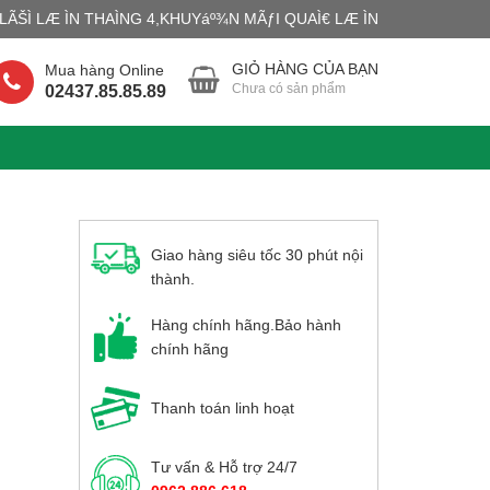
ÃŠÌ LÆ ÌN THAÌNG 4,KHUYáº¾N MÃƒI QUAÌ€ LÆ ÌN
GIỎ HÀNG CỦA BẠN
Mua hàng Online
Chưa có sản phẩm
02437.85.85.89
Giao hàng siêu tốc 30 phút nội
thành.
Hàng chính hãng.Bảo hành
chính hãng
Thanh toán linh hoạt
Tư vấn & Hỗ trợ 24/7