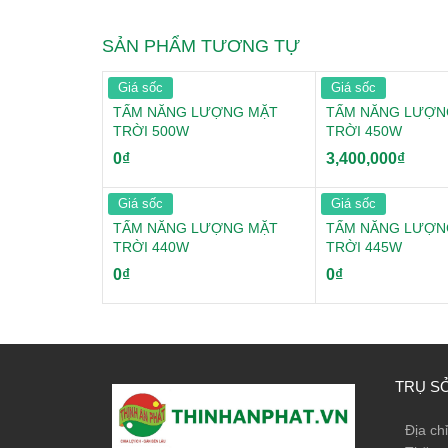
SẢN PHẨM TƯƠNG TỰ
Giá sốc
Giá sốc
TẤM NĂNG LƯỢNG MẶT
TẤM NĂNG LƯỢN
TRỜI 500W
TRỜI 450W
0
₫
3,400,000
₫
Giá sốc
Giá sốc
TẤM NĂNG LƯỢNG MẶT
TẤM NĂNG LƯỢN
TRỜI 440W
TRỜI 445W
0
₫
0
₫
TRỤ S
Địa ch