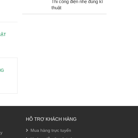
Thi công điện nhẹ đúng kĩ
thuật
MẶT
NG
HỖ TRỢ KHÁCH HÀNG
Mua hàng trực tuyến
ây