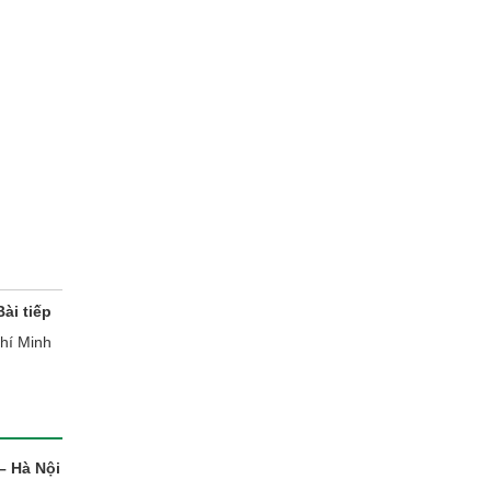
Bài tiếp
hí Minh
– Hà Nội