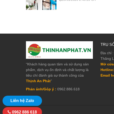
TRỤ S
Địa chỉ 
Thăng L
“Khách hàng quan tâm và sử dụng sản
Mở cửa
phẩm, dịch vụ ổn định và chất lượng là
Hotline
tiêu chí đánh giá sự thành công của
Email hơ
Thịnh An Phát
”
Phản ánh/Góp ý :
0962.886.618
Liên hệ Zalo
0962 886 618