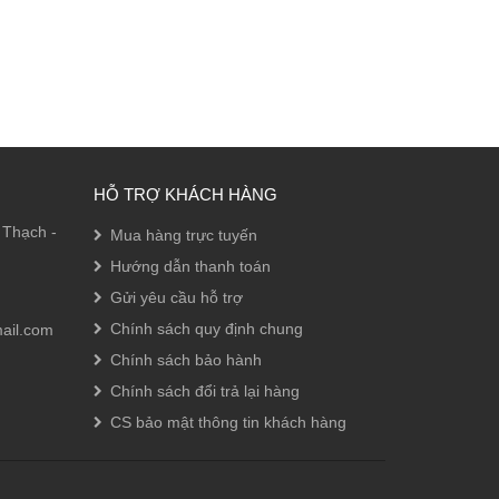
HỖ TRỢ KHÁCH HÀNG
 Thạch -
Mua hàng trực tuyến
Hướng dẫn thanh toán
Gửi yêu cầu hỗ trợ
Chính sách quy định chung
ail.com
Chính sách bảo hành
Chính sách đổi trả lại hàng
CS bảo mật thông tin khách hàng