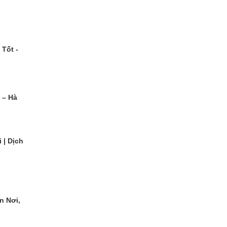
 Tốt -
 – Hà
 | Dịch
n Nơi,