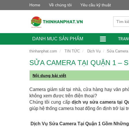
Home
Về chúng tôi
Yêu cầu kỹ thuật
TRAN
DANH MỤC SẢN PHẨM
thinhanphat.com
TIN TỨC
Dịch Vụ
Sửa Camera 
SỬA CAMERA TẠI QUẬN 1 – 
Nội dung bài viết
Camera giám sát tại nhà, cửa hàng hay văn p
không xem được trên điện thoại?
Chúng tôi cung cấp
dịch vụ sửa camera tại Q
giúp hệ thống camera hoạt động ổn định trở lại t
Dịch Vụ Sửa Camera Tại Quận 1 Gồm Những