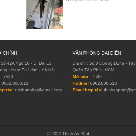
Ở CHÍNH
VĂN PHÒNG ĐẠI DIỆN
: Số 42A Ngõ 10 - Đ. Đại Lộ
Địa chỉ : Số 9 Đường D14a - Tây
ong - Nam Từ Liêm - Hà Nội
Quận Tân Phú - HCM
: 7h30
Mở cửa
: 7h30
:
0962.886.618
Hotline:
0962.886.618
̣p tác:
thinhanphat@gmail.com
Email hợp tác:
thinhanphat@gm
© 2022 Thịnh An Phat