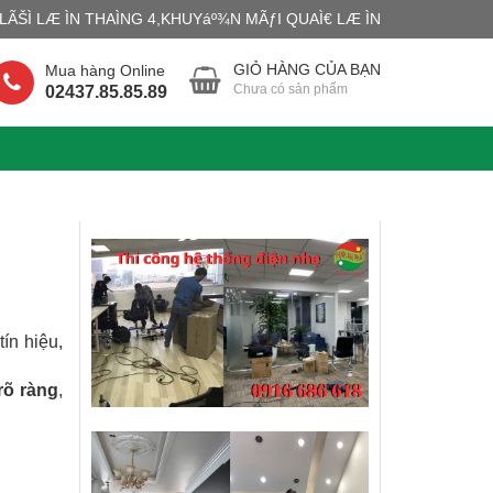
ÃŠÌ LÆ ÌN THAÌNG 4,KHUYáº¾N MÃƒI QUAÌ€ LÆ ÌN
GIỎ HÀNG CỦA BẠN
Mua hàng Online
Chưa có sản phẩm
02437.85.85.89
tín hiệu,
rõ ràng
,