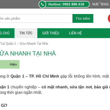
Hotline: 0962 886 618
MÆ¯Ì€NG L
Tìm kiếm
G CHỦ
TIN TỨC
GIỚI THIỆU
LIÊN HỆ
Tại Quận 1 – Sửa Nhanh Tại Nhà
SỬA NHANH TẠI NHÀ
Hiện
hòng ở
Quận 1 – TP. Hồ Chí Minh
gặp lỗi không lên hình, mất 
uận 1
chuyên nghiệp –
có mặt nhanh, sửa tận nơi, báo giá 
rong thời gian ngắn nhất.
 Gì?