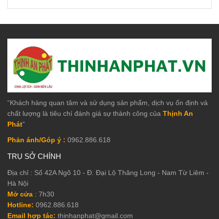
“Khách hàng quan tâm và sử dụng sản phẩm, dịch vụ ổn định và
chất lượng là tiêu chí đánh giá sự thành công của
Thịnh An
Phát
”
Phản ánh/Góp ý :
0962.886.618
TRỤ SỞ CHÍNH
Địa chỉ : Số 42A Ngõ 10 - Đ. Đại Lộ Thăng Long - Nam Từ Liêm -
Hà Nội
Mở cửa
: 7h30
Hotline:
0962.886.618
Email hợp tác:
thinhanphat@gmail.com