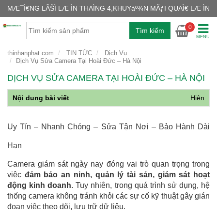
MÆ¯Ì€NG LÃŠÌ LÆ ÌN THAÌNG 4,KHUYáº¾N MÃƒI QUAÌ€ LÆ ÌN
GIỎ H
0
Tìm kiếm
Chưa có
MENU
thinhanphat.com
TIN TỨC
Dịch Vụ
Dịch Vụ Sửa Camera Tại Hoài Đức – Hà Nội
DỊCH VỤ SỬA CAMERA TẠI HOÀI ĐỨC – HÀ NỘI
Nội dung bài viết
Hiện
Uy Tín – Nhanh Chóng – Sửa Tận Nơi – Bảo Hành Dài
Hạn
Camera giám sát ngày nay đóng vai trò quan trọng trong
việc
đảm bảo an ninh, quản lý tài sản, giám sát hoạt
động kinh doanh
. Tuy nhiên, trong quá trình sử dụng, hệ
thống camera không tránh khỏi các sự cố kỹ thuật gây gián
đoạn việc theo dõi, lưu trữ dữ liệu.